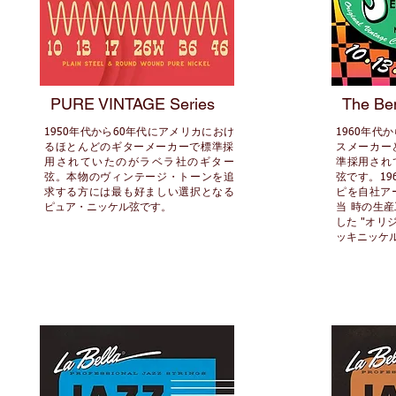
PURE VINTAGE Series
The Be
1950年代から60年代にアメリカにおけ
1960年代
るほとんどの
ギターメーカーで標準採
スメーカー
用されていたのがラベラ社のギター
準採用されてい
弦。本物のヴィンテージ・トーンを追
弦です。1
求する方には最も好ましい選択となる
ピを自社ア
ピュア・ニッケル弦です。
当 時の生
した "オリ
ッキニッケ